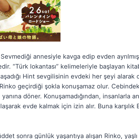
. Sevmediği annesiyle kavga edip evden ayrılmı
edir. “Türk lokantası” kelimeleriyle başlayan kita
şadığı Hint sevgilisinin evdeki her şeyi alarak
n Rinko geçirdiği şokla konuşamaz olur. Cebinde
 yanına döner. Konuşamadığından, insanlarla anl
aşarak evde kalmak için izin alır. Buna karşılı
det sonra günlük yaşantıya alışan Rinko, yaşlı b