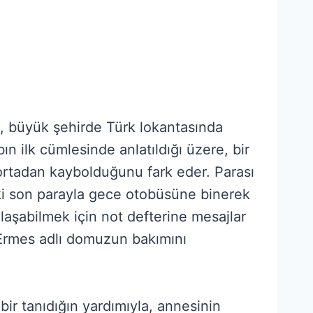
ş, büyük şehirde Türk lokantasında
bın ilk cümlesinde anlatıldığı üzere, bir
 ortadan kaybolduğunu fark eder. Parası
ki son parayla gece otobüsüne binerek
aşabilmek için not defterine mesajlar
k Ermes adlı domuzun bakımını
ir tanıdığın yardımıyla, annesinin