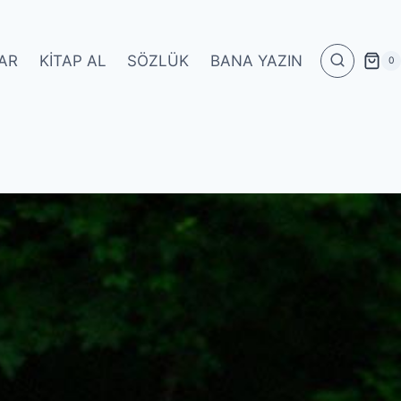
AR
KITAP AL
SÖZLÜK
BANA YAZIN
0