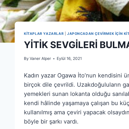
KITAPLAR YAZARLAR
|
JAPONCADAN ÇEVIRMEK İÇIN KIT
YITIK SEVGILERI BUL
By
Vaner Alper
Eylül 16, 2021
Kadın yazar Ogawa İto’nun kendisini 
birçok dile çevrildi. Uzakdoğuluların g
yemekleri sunan lokanta olduğu sanıla
kendi hâlinde yaşamaya çalışan bu küç
kullanılmış ama çeviri yapacak olsaydı
böyle bir şarkı vardı.