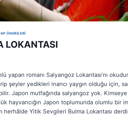
AP ÖNERILERI
MA LOKANTASI
ünlü yapan romanı Salyangoz Lokantası’nı okudu
arip şeyler yedikleri inancı yaygın olduğu için,
bilir. Japon mutfağında salyangoz yok. Kimseye
ük hayvancığın Japon toplumunda olumlu bir ima
m herhâlde Yitik Sevgileri Bulma Lokantası derdi