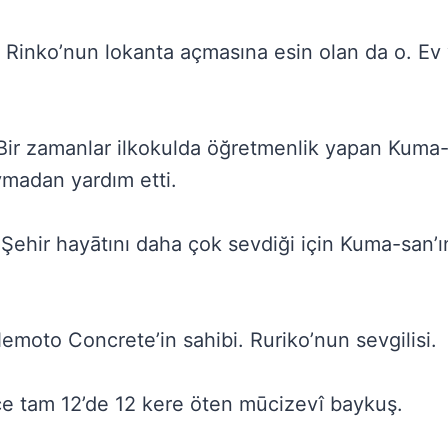
Rinko’nun lokanta açmasına esin olan da o. Ev y
 Bir zamanlar ilkokulda öğretmenlik yapan Kuma-
ymadan yardım etti.
ı. Şehir hayātını daha çok sevdiği için Kuma-san
emoto Concrete’in sahibi. Ruriko’nun sevgilisi.
ce tam 12’de 12 kere öten mūcizevî baykuş.