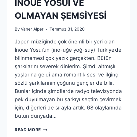
İNOUE YŌSUI VE
OLMAYAN ŞEMSIYESI
By
Vaner Alper
Temmuz 31, 2020
Japon müziğinde çok önemli bir yeri olan
İnoue Yōsui’un (ino-uğe yoğ-suy) Türkiye’de
bilinmemesi çok yazık gerçekten. Bütün
şarkılarını severek dinlerim. Şimdi altmışlı
yaşlarına geldi ama romantik sesi ve ilginç
sözlü şarkılarının çoğunu gençler de bilir.
Bunlar içinde şimdilerde radyo televizyonda
pek duyulmayan bu şarkıyı seçtim çevirmek
için, diğerleri de sırayla artık. 68 olaylarında
bütün dünyada…
İNOUE
READ MORE
YŌSUI