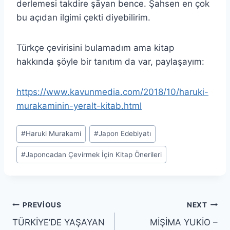
derlemesi takdire şāyan bence. Şahsen en çok
bu açıdan ilgimi çekti diyebilirim.
Türkçe çevirisini bulamadım ama kitap
hakkında şöyle bir tanıtım da var, paylaşayım:
https://www.kavunmedia.com/2018/10/haruki-
murakaminin-yeralt-kitab.html
Post
#
Haruki Murakami
#
Japon Edebiyatı
Tags:
#
Japoncadan Çevirmek İçin Kitap Önerileri
YAZI
PREVIOUS
NEXT
TÜRKİYE’DE YAŞAYAN
MİŞİMA YUKİO –
GEZINMESI