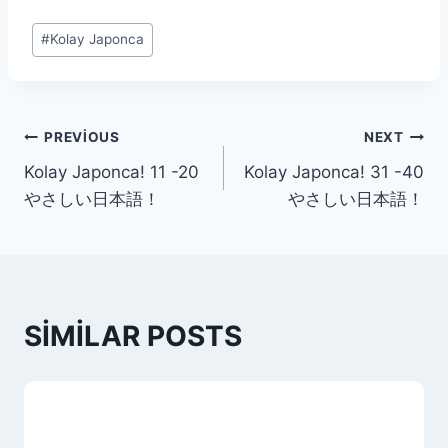
Post
#
Kolay Japonca
Tags:
YAZI
PREVIOUS
NEXT
Kolay Japonca! 11 -20
Kolay Japonca! 31 -40
GEZINMESI
やさしい日本語！
やさしい日本語！
SIMILAR POSTS