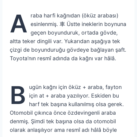
A
raba harfi kağnıdan (öküz arabası)
esinlenmiş. 車 Üstte ineklerin boynuna
geçen boyunduruk, ortada gövde,
altta teker dingili var. Yukarıdan aşağıya tek
çizgi de boyunduruğu gövdeye bağlayan şaft.
Toyota’nın resmî adında da kağnı var hâlâ.
B
ugün kağnı için öküz + araba, fayton
için at + araba yazılıyor. Eskiden bu
harf tek başına kullanılmış olsa gerek.
Otomobil çıkınca önce özdevingenli araba
denmiş. Şimdi tek başına olsa da otomobil
olarak anlaşılıyor ama resmî adı hâlâ böyle