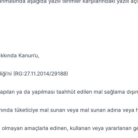
sında aşağıda yazılı terimler karşılarındaki yazılı açı
akkında Kanun’u,
ği’ni (RG:27.11.2014/29188)
apılan ya da yapılması taahhüt edilen mal sağlama dışınd
samında tüketiciye mal sunan veya mal sunan adına veya 
ki olmayan amaçlarla edinen, kullanan veya yararlanan ger