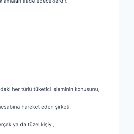
klamaları ifade edeceklerdir.
aki her türlü tüketici işleminin konusunu,
hesabına hareket eden şirketi,
çek ya da tüzel kişiyi,